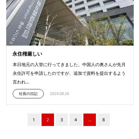
永住権厳しい
本日地元の入管に行ってきました。中国人の奥さんが先月
永住許可を申請したのですが、追加で資料を提出するよう
言われ...
社長の日記
2024.08.26
1
2
3
4
…
8