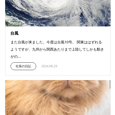
台風
また台風が来ました。今度は台風10号。 関東ははずれる
ようですが、九州から関西あたりまで上陸してしかも動き
がの...
社長の日記
2024.08.29